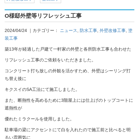
O様邸外壁等リフレッシュ工事
2024/04/24
｜カテゴリー：
ニュース
,
防水工事
,
外壁改修工事
,
塗
装工事
築13年が経過した戸建て一軒家の外壁と各所防水工事も合わせた
リフレッシュ工事のご依頼をいただきました。
コンクリート打ち放しの外観を活かすため、外壁はシーリング打
ち替え後に
キクスイのSA工法にて施工しました。
また、断熱性を高めるために3階屋上には仕上げのトップコートに
遮熱性が
優れたミラクールを使用しました。
駐車場の梁にアクセントにて白を入れたので施工前と比べると明
るい雰囲気に